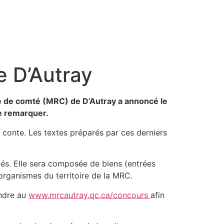
e D’Autray
le de comté (MRC) de D’Autray a annoncé le
re remarquer.
le conte. Les textes préparés par ces derniers
gués. Elle sera composée de biens (entrées
t organismes du territoire de la MRC.
endre au
www.mrcautray.qc.ca/concours
afin