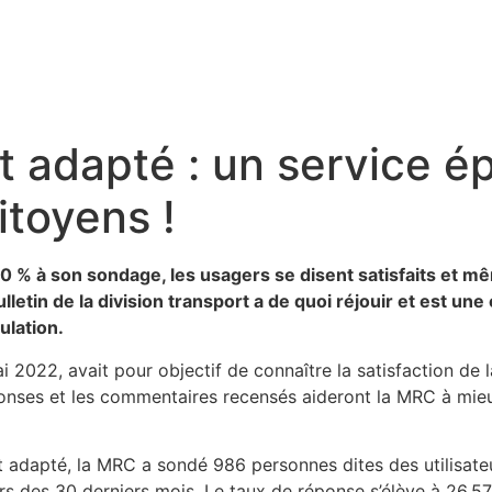
 adapté : un service é
itoyens !
 % à son sondage, les usagers se disent satisfaits et mêm
lletin de la division transport a de quoi réjouir et est un
pulation.
i 2022, avait pour objectif de connaître la satisfaction de l
onses et les commentaires recensés aideront la MRC à mieux 
adapté, la MRC a sondé 986 personnes dites des utilisateurs
rs des 30 derniers mois. Le taux de réponse s’élève à 26,57