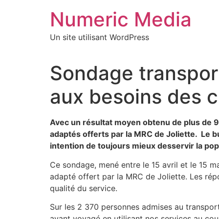
Aller
Numeric Media
au
contenu
Un site utilisant WordPress
Sondage transport
aux besoins des c
Avec un résultat moyen obtenu de plus de 90
adaptés offerts par la MRC de Joliette. Le bu
intention de toujours mieux desservir la po
Ce sondage, mené entre le 15 avril et le 15 ma
adapté offert par la MRC de Joliette. Les rép
qualité du service.
Sur les 2 370 personnes admises au transport 
ayant voyagé en utilisant nos services au cou