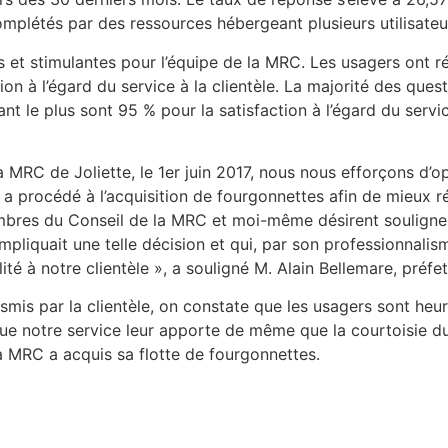
mplétés par des ressources hébergeant plusieurs utilisateu
es et stimulantes pour l’équipe de la MRC. Les usagers ont
ion à l’égard du service à la clientèle. La majorité des qu
t le plus sont 95 % pour la satisfaction à l’égard du service
a MRC de Joliette, le 1er juin 2017, nous nous efforçons d’op
 a procédé à l’acquisition de fourgonnettes afin de mieux
bres du Conseil de la MRC et moi-même désirent souligner l
mpliquait une telle décision et qui, par son professionnalism
ité à notre clientèle », a souligné M. Alain Bellemare, préfe
mis par la clientèle, on constate que les usagers sont heur
 que notre service leur apporte de même que la courtoisie d
la MRC a acquis sa flotte de fourgonnettes.