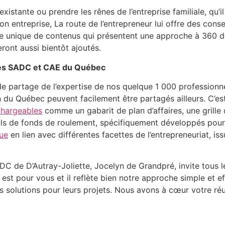
istante ou prendre les rênes de l’entreprise familiale, qu’il
 entreprise, La route de l’entrepreneur lui offre des consei
que unique de contenus qui présentent une approche à 360 de
ront aussi bientôt ajoutés.
des SADC et CAE du Québec
u de partage de l’expertise de nos quelque 1 000 profession
n du Québec peuvent facilement être partagés ailleurs. C’e
échargeables
comme un gabarit de plan d’affaires, une grille
ls de fonds de roulement, spécifiquement développés pour 
ue
en lien avec différentes facettes de l’entrepreneuriat, is
SADC de D’Autray-Joliette, Jocelyn de Grandpré, invite tous l
e est pour vous et il reflète bien notre approche simple et e
res solutions pour leurs projets. Nous avons à cœur votre r