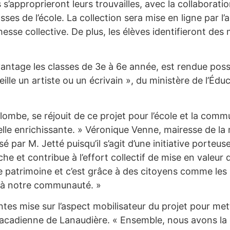
s’approprieront leurs trouvailles, avec la collaboration
lasses de l’école. La collection sera mise en ligne par l
sse collective. De plus, les élèves identifieront des
vantage les classes de 3e à 6e année, est rendue pos
eille un artiste ou un écrivain », du ministère de l’Édu
lombe, se réjouit de ce projet pour l’école et la commu
le enrichissante. » Véronique Venne, mairesse de la mu
é par M. Jetté puisqu’il s’agit d’une initiative porteus
 et contribue à l’effort collectif de mise en valeur d
e patrimoine et c’est grâce à des citoyens comme les 
 à notre communauté. »
ntes mise sur l’aspect mobilisateur du projet pour mettr
s acadienne de Lanaudière. « Ensemble, nous avons la 