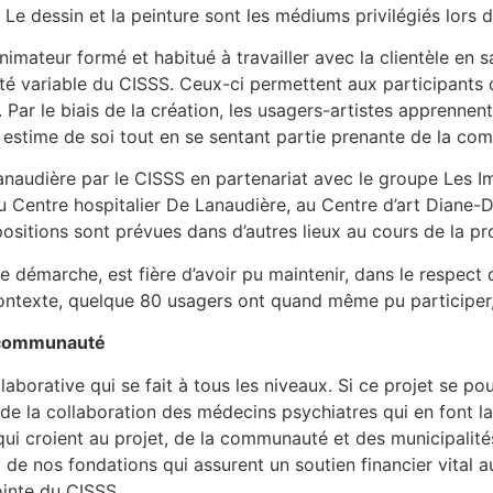
. Le dessin et la peinture sont les médiums privilégiés lors d
imateur formé et habitué à travailler avec la clientèle en 
ité variable du CISSS. Ceux-ci permettent aux participants
ar le biais de la création, les usagers-artistes apprennent ai
e estime de soi tout en se sentant partie prenante de la c
audière par le CISSS en partenariat avec le groupe Les Impa
u Centre hospitalier De Lanaudière, au Centre d’art Diane-D
itions sont prévues dans d’autres lieux au cours de la pr
e démarche, est fière d’avoir pu maintenir, dans le respect d
ntexte, quelque 80 usagers ont quand même pu participer, 
a communauté
llaborative qui se fait à tous les niveaux. Si ce projet se p
 de la collaboration des médecins psychiatres qui en font l
qui croient au projet, de la communauté et des municipalités
 de nos fondations qui assurent un soutien financier vital a
ointe du CISSS.