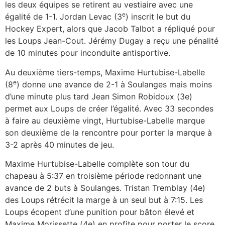
les deux équipes se retirent au vestiaire avec une
e
égalité de 1-1. Jordan Levac (3
) inscrit le but du
Hockey Expert, alors que Jacob Talbot a répliqué pour
les Loups Jean-Cout. Jérémy Dugay a reçu une pénalité
de 10 minutes pour inconduite antisportive.
Au deuxième tiers-temps, Maxime Hurtubise-Labelle
e
(8
) donne une avance de 2-1 à Soulanges mais moins
d’une minute plus tard Jean Simon Robidoux (3e)
permet aux Loups de créer l’égalité. Avec 33 secondes
à faire au deuxième vingt, Hurtubise-Labelle marque
son deuxième de la rencontre pour porter la marque à
3-2 après 40 minutes de jeu.
Maxime Hurtubise-Labelle complète son tour du
chapeau à 5:37 en troisième période redonnant une
avance de 2 buts à Soulanges. Tristan Tremblay (4e)
des Loups rétrécit la marge à un seul but à 7:15. Les
Loups écopent d’une punition pour bâton élevé et
Maxime Morissette (4e) en profite pour porter le score