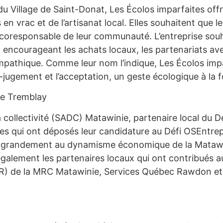
u Village de Saint-Donat, Les Écolos imparfaites off
n vrac et de l’artisanat local. Elles souhaitent que leu
coresponsable de leur communauté. L’entreprise souh
encourageant les achats locaux, les partenariats av
pathique. Comme leur nom l’indique, Les Écolos imparf
gement et l’acceptation, un geste écologique à la f
le Tremblay
 collectivité (SADC) Matawinie, partenaire local du D
les qui ont déposés leur candidature au Défi OSEntrep
ez grandement au dynamisme économique de la Matawi
alement les partenaires locaux qui ont contribués au 
LR) de la MRC Matawinie, Services Québec Rawdon et