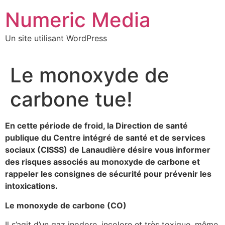
Aller
Numeric Media
au
contenu
Un site utilisant WordPress
Le monoxyde de
carbone tue!
En cette période de froid, la Direction de santé
publique du Centre intégré de santé et de services
sociaux (CISSS) de Lanaudière désire vous informer
des risques associés au monoxyde de carbone et
rappeler les consignes de sécurité pour prévenir les
intoxications.
Le monoxyde de carbone (CO)
Il s’agit d’un gaz inodore, incolore et très toxique, même