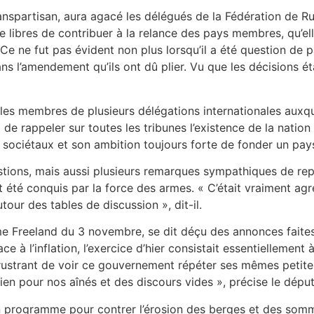
transpartisan, aura agacé les délégués de la Fédération de 
e libres de contribuer à la relance des pays membres, qu’ell
Ce ne fut pas évident non plus lorsqu’il a été question de pa
s l’amendement qu’ils ont dû plier. Vu que les décisions ét
es membres de plusieurs délégations internationales auxquell
 de rappeler sur toutes les tribunes l’existence de la nation
sociétaux et son ambition toujours forte de fonder un pay
estions, mais aussi plusieurs remarques sympathiques de rep
nt été conquis par la force des armes. « C’était vraiment agr
tour des tables de discussion », dit-il.
 Freeland du 3 novembre, se dit déçu des annonces faites pa
e à l’inflation, l’exercice d’hier consistait essentiellement
frustrant de voir ce gouvernement répéter ses mêmes petites
ien pour nos aînés et des discours vides », précise le déput
un programme pour contrer l’érosion des berges et des somme