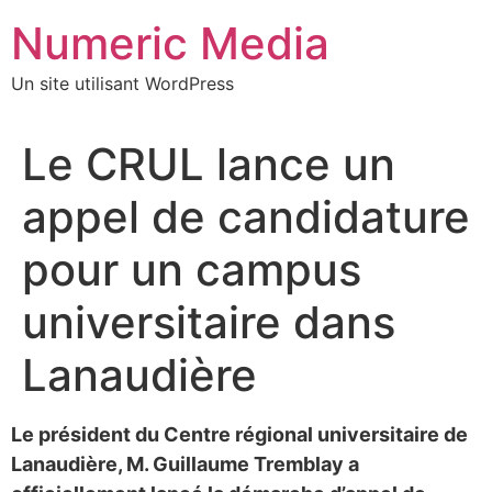
Aller
Numeric Media
au
contenu
Un site utilisant WordPress
Le CRUL lance un
appel de candidature
pour un campus
universitaire dans
Lanaudière
Le président du Centre régional universitaire de
Lanaudière, M. Guillaume Tremblay a