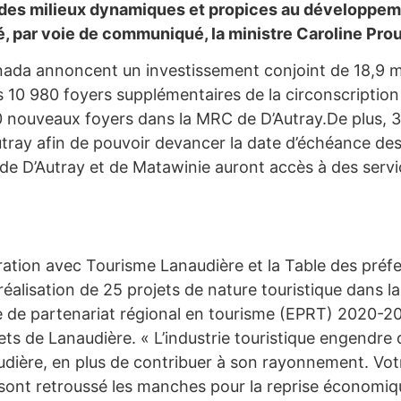
 des milieux dynamiques et propices au développemen
é, par voie de communiqué, la ministre Caroline Prou
a annoncent un investissement conjoint de 18,9 mill
s 10 980 foyers supplémentaires de la circonscriptio
 nouveaux foyers dans la MRC de D’Autray.De plus, 3
ray afin de pouvoir devancer la date d’échéance des 
de D’Autray et de Matawinie auront accès à des servi
tion avec Tourisme Lanaudière et la Table des préfet
réalisation de 25 projets de nature touristique dans 
e de partenariat régional en tourisme (EPRT) 2020-2
fets de Lanaudière. « L’industrie touristique engend
udière, en plus de contribuer à son rayonnement. Vot
nt retroussé les manches pour la reprise économique et