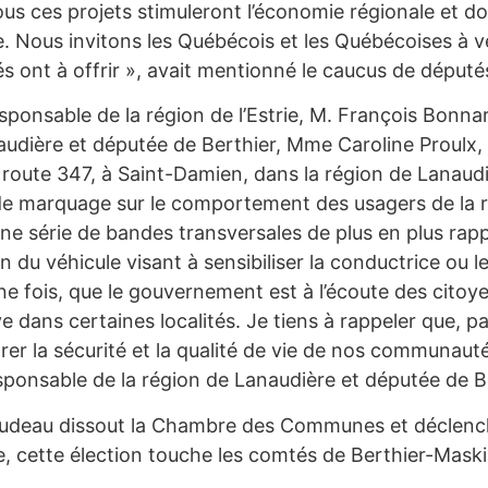
 ces projets stimuleront l’économie régionale et donn
ère. Nous invitons les Québécois et les Québécoises à
 ont à offrir », avait mentionné le caucus de député
sponsable de la région de l’Estrie, M. François Bonnar
audière et députée de Berthier, Mme Caroline Proulx, 
la route 347, à Saint-Damien, dans la région de Lanaudiè
de marquage sur le comportement des usagers de la rou
 d’une série de bandes transversales de plus en plus r
ion du véhicule visant à sensibiliser la conductrice ou 
ne fois, que le gouvernement est à l’écoute des citoy
ive dans certaines localités. Je tiens à rappeler que
iorer la sécurité et la qualité de vie de nos communa
esponsable de la région de Lanaudière et députée de B
n Trudeau dissout la Chambre des Communes et déclen
, cette élection touche les comtés de Berthier-Mask