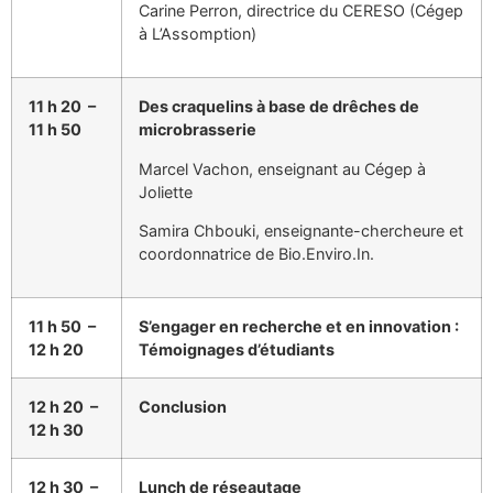
Carine Perron, directrice du CERESO (Cégep
à L’Assomption)
11 h 20 –
Des craquelins à base de drêches de
11 h 50
microbrasserie
Marcel Vachon, enseignant au Cégep à
Joliette
Samira Chbouki, enseignante-chercheure et
coordonnatrice de Bio.Enviro.In.
11 h 50 –
S’engager en recherche et en innovation :
12 h 20
Témoignages d’étudiants
12 h 20 –
Conclusion
12 h 30
12 h 30 –
Lunch de réseautage