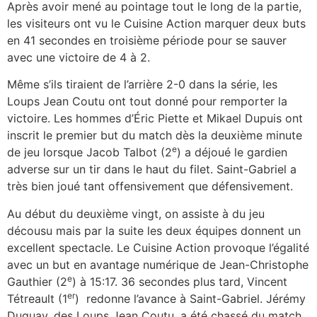
Après avoir mené au pointage tout le long de la partie,
les visiteurs ont vu le Cuisine Action marquer deux buts
en 41 secondes en troisième période pour se sauver
avec une victoire de 4 à 2.
Même s’ils tiraient de l’arrière 2-0 dans la série, les
Loups Jean Coutu ont tout donné pour remporter la
victoire. Les hommes d’Éric Piette et Mikael Dupuis ont
inscrit le premier but du match dès la deuxième minute
e
de jeu lorsque Jacob Talbot (2
) a déjoué le gardien
adverse sur un tir dans le haut du filet. Saint-Gabriel a
très bien joué tant offensivement que défensivement.
Au début du deuxième vingt, on assiste à du jeu
décousu mais par la suite les deux équipes donnent un
excellent spectacle. Le Cuisine Action provoque l’égalité
avec un but en avantage numérique de Jean-Christophe
e
Gauthier (2
) à 15:17. 36 secondes plus tard, Vincent
er
Tétreault (1
) redonne l’avance à Saint-Gabriel. Jérémy
Duguay, des Loups Jean Coutu, a été chassé du match