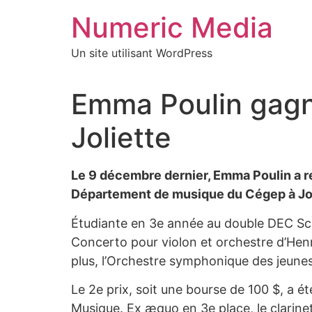
Aller
Numeric Media
au
contenu
Un site utilisant WordPress
Emma Poulin gagn
Joliette
Le 9 décembre dernier, Emma Poulin a re
Département de musique du Cégep à Jol
Étudiante en 3e année au double DEC Sci
Concerto pour violon et orchestre d’Henr
plus, l’Orchestre symphonique des jeunes
Le 2e prix, soit une bourse de 100 $, a ét
Musique. Ex æquo en 3e place, le clarine