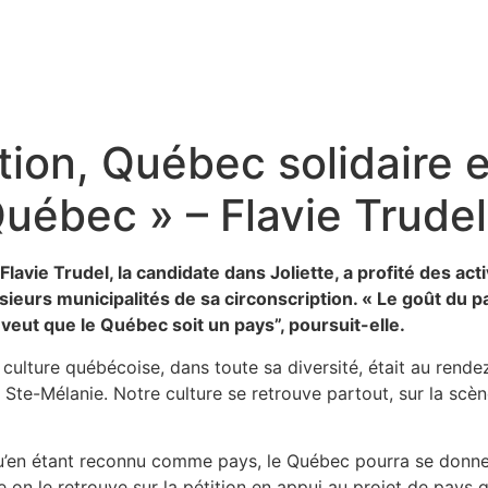
ion, Québec solidaire e
uébec » – Flavie Trudel
vie Trudel, la candidate dans Joliette, a profité des act
usieurs municipalités de sa circonscription. « Le goût du p
i veut que le Québec soit un pays”, poursuit-elle.
a culture québécoise, dans toute sa diversité, était au rende
 Ste-Mélanie. Notre culture se retrouve partout, sur la scèn
’en étant reconnu comme pays, le Québec pourra se donner
n le retrouve sur la pétition en appui au projet de pays que