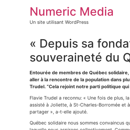
Aller
Numeric Media
au
contenu
Un site utilisant WordPress
« Depuis sa fondat
souveraineté du Q
Entourée de membres de Québec solidaire, Fla
aller à la rencontre de la population dans pl
Trudel. “Cela rejoint notre parti politique qu
Flavie Trudel a reconnu: « Une fois de plus, l
assisté à Joliette, à St-Charles-Borromée et à
partager », a-t-elle ajouté.
Québec solidaire nous sommes convaincus qu
laquelle nous aspirons collectivement. Comme o