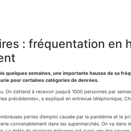
res : fréquentation en 
ent
uis quelques semaines, une importante hausse de sa fré
rie pour certaines catégories de denrées.
vu. On s’attend à recevoir jusqu’à 1000 personnes par sema
es précédentes», a expliqué en entrevue téléphonique, Cha
mbreuses pertes d’emploi causée par la pandémie et le prix
picerie convenablement dans les supermarchés. On va dans le
. La dette de plusieurs ménages est aussi une des causes 