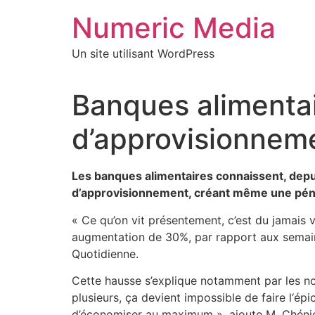
Aller
Numeric Media
au
contenu
Un site utilisant WordPress
Banques alimentai
d’approvisionnem
Les banques alimentaires connaissent, dep
d’approvisionnement, créant même une pénu
« Ce qu’on vit présentement, c’est du jamais 
augmentation de 30%, par rapport aux semain
Quotidienne.
Cette hausse s’explique notamment par les no
plusieurs, ça devient impossible de faire l‘é
d’économiser au maximum », ajoute M. Chénier