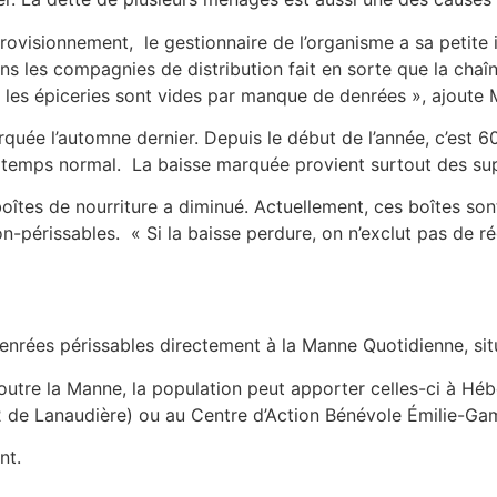
rovisionnement, le gestionnaire de l’organisme a sa petite i
 les compagnies de distribution fait en sorte que la chaî
 les épiceries sont vides par manque de denrées », ajoute 
quée l’automne dernier. Depuis le début de l’année, c’est 
n temps normal. La baisse marquée provient surtout des s
boîtes de nourriture a diminué. Actuellement, ces boîtes sont
on-périssables. « Si la baisse perdure, on n’exclut pas de r
denrées périssables directement à la Manne Quotidienne, si
 outre la Manne, la population peut apporter celles-ci à H
 de Lanaudière) ou au Centre d’Action Bénévole Émilie-Game
nt.