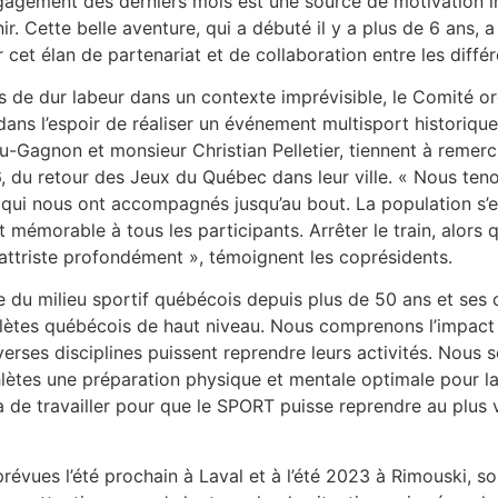
ngagement des derniers mois est une source de motivation 
r. Cette belle aventure, qui a débuté il y a plus de 6 ans,
et élan de partenariat et de collaboration entre les différ
 de dur labeur dans un contexte imprévisible, le Comité or
ns l’espoir de réaliser un événement multisport historique
-Gagnon et monsieur Christian Pelletier, tiennent à remer
6, du retour des Jeux du Québec dans leur ville. « Nous ten
 qui nous ont accompagnés jusqu’au bout. La population s’e
émorable à tous les participants. Arrêter le train, alors qu’i
s attriste profondément », témoignent les coprésidents.
du milieu sportif québécois depuis plus de 50 ans et ses c
lètes québécois de haut niveau. Nous comprenons l’impact 
verses disciplines puissent reprendre leurs activités. Nous 
lètes une préparation physique et mentale optimale pour l
era de travailler pour que le SPORT puisse reprendre au plus
révues l’été prochain à Laval et à l’été 2023 à Rimouski, s