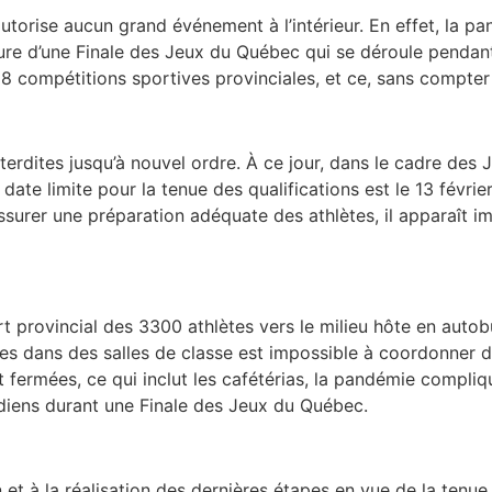
torise aucun grand événement à l’intérieur. En effet, la p
ure d’une Finale des Jeux du Québec qui se déroule pendant 
 compétitions sportives provinciales, et ce, sans compter 
nterdites jusqu’à nouvel ordre. À ce jour, dans le cadre de
a date limite pour la tenue des qualifications est le 13 févr
assurer une préparation adéquate des athlètes, il apparaît i
ort provincial des 3300 athlètes vers le milieu hôte en auto
res dans des salles de classe est impossible à coordonner 
t fermées, ce qui inclut les cafétérias, la pandémie compliq
iens durant une Finale des Jeux du Québec.
ion et à la réalisation des dernières étapes en vue de la ten