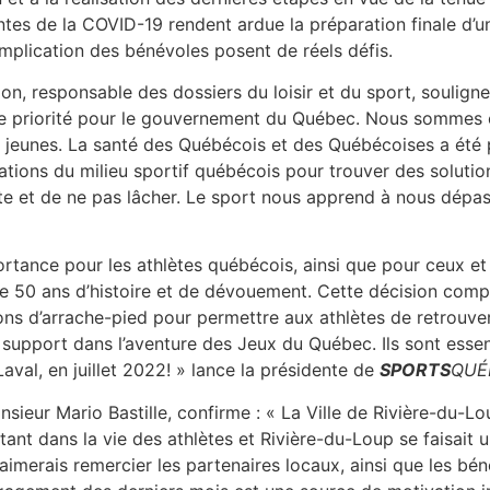
intes de la COVID-19 rendent ardue la préparation finale d’u
’implication des bénévoles posent de réels défis.
tion, responsable des dossiers du loisir et du sport, soulig
e priorité pour le gouvernement du Québec. Nous sommes co
eunes. La santé des Québécois et des Québécoises a été pri
tions du milieu sportif québécois pour trouver des solution
ute et de ne pas lâcher. Le sport nous apprend à nous dépas
ance pour les athlètes québécois, ainsi que pour ceux et c
 50 ans d’histoire et de dévouement. Cette décision complex
ons d’arrache-pied pour permettre aux athlètes de retrouver
support dans l’aventure des Jeux du Québec. Ils sont essenti
val, en juillet 2022! » lance la présidente de
SPORTS
QUÉ
ieur Mario Bastille, confirme : « La Ville de Rivière-du-Lou
nt dans la vie des athlètes et Rivière-du-Loup se faisait une
 J’aimerais remercier les partenaires locaux, ainsi que les b