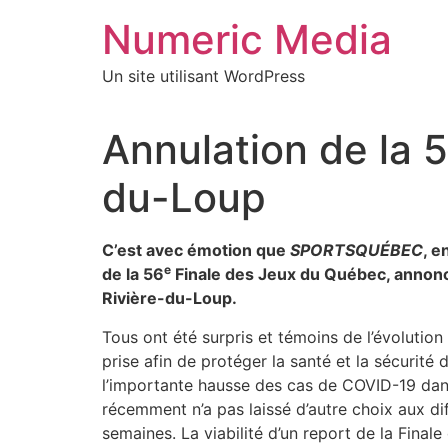
Aller
Numeric Media
au
contenu
Un site utilisant WordPress
Annulation de la 
du-Loup
C’est avec émotion que
SPORTS
QUÉBEC
, e
e
de la 56
Finale des Jeux du Québec, annonce
Rivière-du-Loup.
Tous ont été surpris et témoins de l’évolutio
prise afin de protéger la santé et la sécurit
l’importante hausse des cas de COVID-19 dans 
récemment n’a pas laissé d’autre choix aux di
semaines. La viabilité d’un report de la Fin