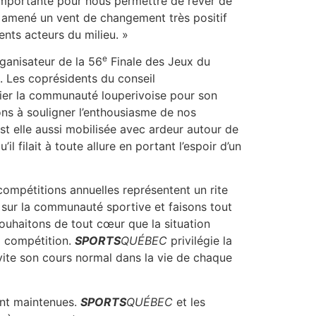
importante pour nous permettre de rêver de
 a amené un vent de changement très positif
ents acteurs du milieu. »
e
ganisateur de la 56
Finale des Jeux du
. Les coprésidents du conseil
cier la communauté louperivoise pour son
ons à souligner l’enthousiasme de nos
st elle aussi mobilisée avec ardeur autour de
l filait à toute allure en portant l’espoir d’un
ompétitions annuelles représentent un rite
sur la communauté sportive et faisons tout
souhaitons de tout cœur que la situation
a compétition.
SPORTS
QUÉBEC
privilégie la
 vite son cours normal dans la vie de chaque
ont maintenues.
SPORTS
QUÉBEC
et les