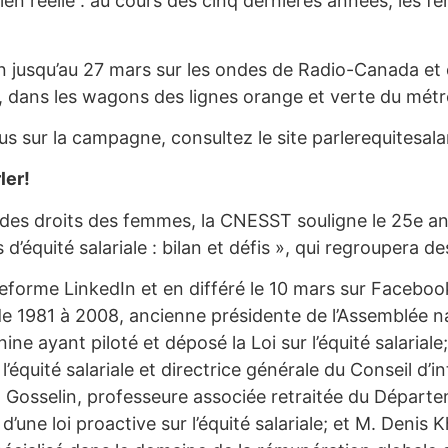
ien réelle : au cours des cinq dernières années, le
ion jusqu’au 27 mars sur les ondes de Radio-Canada e
, dans les wagons des lignes orange et verte du mét
us sur la campagne, consultez le site parlerequitesala
ler!
des droits des femmes, la CNESST souligne le 25e anniv
 d’équité salariale : bilan et défis », qui regroupera d
ateforme LinkedIn et en différé le 10 mars sur Facebo
e 1981 à 2008, ancienne présidente de l’Assemblée na
inine ayant piloté et déposé la Loi sur l’équité salar
l’équité salariale et directrice générale du Conseil d
 Gosselin, professeure associée retraitée du Départ
une loi proactive sur l’équité salariale; et M. Denis Kh